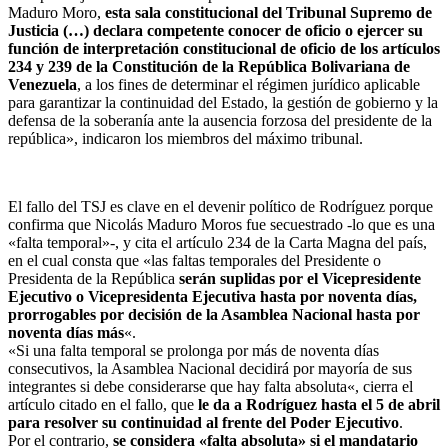
Maduro Moro,
esta sala constitucional del Tribunal Supremo de
Justicia (…) declara competente conocer de oficio o ejercer su
función de interpretación constitucional de oficio de los artículos
234 y 239 de la Constitución de la República Bolivariana de
Venezuela
, a los fines de determinar el régimen jurídico aplicable
para garantizar la continuidad del Estado, la gestión de gobierno y la
defensa de la soberanía ante la ausencia forzosa del presidente de la
república», indicaron los miembros del máximo tribunal.
El fallo del TSJ es clave en el devenir político de Rodríguez porque
confirma que Nicolás Maduro Moros fue secuestrado -lo que es una
«falta temporal»-, y cita el artículo 234 de la Carta Magna del país,
en el cual consta que «las faltas temporales del Presidente o
Presidenta de la República
serán suplidas por el Vicepresidente
Ejecutivo o Vicepresidenta Ejecutiva hasta por noventa días,
prorrogables por decisión de la Asamblea Nacional hasta por
noventa días más
«.
«Si
una falta temporal se prolonga por más de noventa días
consecutivos, la Asamblea Nacional decidirá por mayoría de sus
integrantes si debe considerarse que hay falta absoluta
«, cierra el
artículo citado en el fallo, que
le da a Rodríguez hasta el 5 de abril
para resolver su continuidad al frente del Poder Ejecutivo
.
Por el contrario,
se considera «falta absoluta» si el mandatario