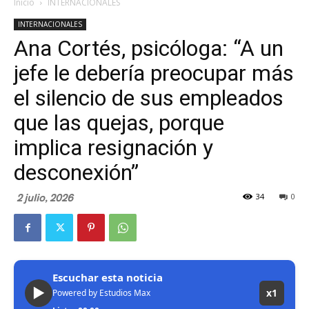
Inicio
INTERNACIONALES
INTERNACIONALES
Ana Cortés, psicóloga: “A un
jefe le debería preocupar más
el silencio de sus empleados
que las quejas, porque
implica resignación y
desconexión”
2 julio, 2026
34
0
Escuchar esta noticia
▶
x1
Powered by Estudios Max