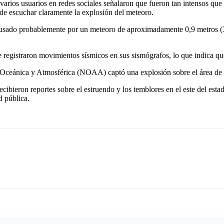
y varios usuarios en redes sociales señalaron que fueron tan intensos q
de escuchar claramente la explosión del meteoro.
ado probablemente por un meteoro de aproximadamente 0,9 metros (3 pi
egistraron movimientos sísmicos en sus sismógrafos, lo que indica que 
l Oceánica y Atmosférica (NOAA) captó una explosión sobre el área de B
ibieron reportes sobre el estruendo y los temblores en el este del esta
 pública.