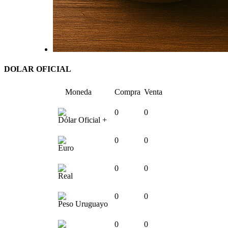
DOLAR OFICIAL
Moneda
Compra
Venta
0
0
Dólar Oficial +
0
0
Euro
0
0
Real
0
0
Peso Uruguayo
0
0