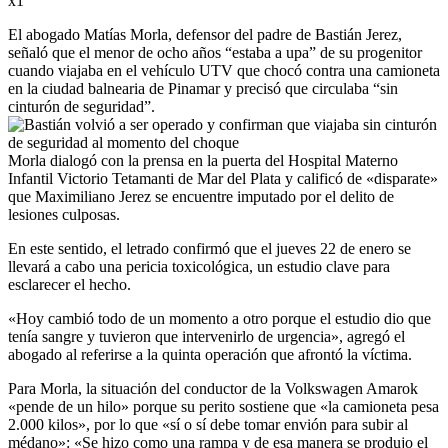
x1
El abogado Matías Morla, defensor del padre de Bastián Jerez,
señaló que el menor de ocho años “estaba a upa” de su progenitor
cuando viajaba en el vehículo UTV que chocó contra una camioneta
en la ciudad balnearia de Pinamar y precisó que circulaba “sin
cinturón de seguridad”.
Morla dialogó con la prensa en la puerta del Hospital Materno
Infantil Victorio Tetamanti de Mar del Plata y calificó de «disparate»
que Maximiliano Jerez se encuentre imputado por el delito de
lesiones culposas.
En este sentido, el letrado confirmó que el jueves 22 de enero se
llevará a cabo una pericia toxicológica, un estudio clave para
esclarecer el hecho.
«Hoy cambió todo de un momento a otro porque el estudio dio que
tenía sangre y tuvieron que intervenirlo de urgencia», agregó el
abogado al referirse a la quinta operación que afrontó la víctima.
Para Morla, la situación del conductor de la Volkswagen Amarok
«pende de un hilo» porque su perito sostiene que «la camioneta pesa
2.000 kilos», por lo que «sí o sí debe tomar envión para subir al
médano»: «Se hizo como una rampa y de esa manera se produjo el