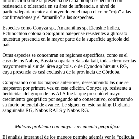
información sobre la presencia de cada biotipo específico con
resistencia o tolerancia en su área de influencia, a nivel de
partido/departamento: atribuyendo en el mapa el color “rojo” a las
confirmaciones y el “amarillo” a las sospechas.
Especies como Conyza sp., Amaranthus sp, Eleusine indica,
Echinochloa colona o Sorghum halepense resistentes a glifosato
muestran presencia en la mayor parte de la superficie agrícola del
país.
Otras especies se concentran en regiones específicas, como es el
caso de los Nabos, Bassia scoparia o Salsola kali, todas circunscritas
mayormente al sur del área agrícola, o de Cynodon hirsutus RG,
cuya presencia es casi exclusiva de la provincia de Córdoba.
Comparando con los mapeos anteriores, desestimando las que se
mapearon por primera vez en esta edición, Conyza sp. resistente a
herbicidas del grupo de los ALS fue la que presentó el mayor
crecimiento geográfico por segundo año consecutivo, confirmando
su fuerte potencial de avance. Le siguen en este ranking Digitaria
sanguinalis RG, Nabos RALS y Nabos RG.
Malezas problema con mayor crecimiento geográfico
El análisis interanual de los mapeos permite además ver la “película