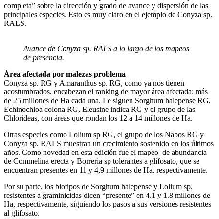
completa” sobre la dirección y grado de avance y dispersión de las
principales especies. Esto es muy claro en el ejemplo de Conyza sp.
RALS.
Avance de Conyza sp. RALS a lo largo de los mapeos
de presencia.
Área afectada por malezas problema
Conyza sp. RG y Amaranthus sp. RG, como ya nos tienen
acostumbrados, encabezan el ranking de mayor área afectada: más
de 25 millones de Ha cada una. Le siguen Sorghum halepense RG,
Echinochloa colona RG, Eleusine indica RG y el grupo de las
Chlorideas, con áreas que rondan los 12 a 14 millones de Ha.
Otras especies como Lolium sp RG, el grupo de los Nabos RG y
Conyza sp. RALS muestran un crecimiento sostenido en los últimos
años. Como novedad en esta edición fue el mapeo de abundancia
de Commelina erecta y Borreria sp tolerantes a glifosato, que se
encuentran presentes en 11 y 4,9 millones de Ha, respectivamente.
Por su parte, los biotipos de Sorghum halepense y Lolium sp.
resistentes a graminicidas dicen “presente” en 4.1 y 1.8 millones de
Ha, respectivamente, siguiendo los pasos a sus versiones resistentes
al glifosato.