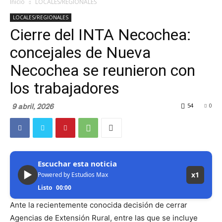
Inicio
LOCALES/REGIONALES
LOCALES/REGIONALES
Cierre del INTA Necochea:
concejales de Nueva
Necochea se reunieron con
los trabajadores
9 abril, 2026
54
0
Escuchar esta noticia
▶
x1
Powered by Estudios Max
Listo
00:00
Ante la recientemente conocida decisión de cerrar
Agencias de Extensión Rural, entre las que se incluye