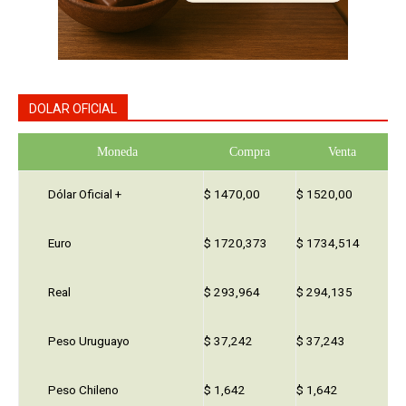
DOLAR OFICIAL
Moneda
Compra
Venta
Dólar Oficial +
$ 1470,00
$ 1520,00
Euro
$ 1720,373
$ 1734,514
Real
$ 293,964
$ 294,135
Peso Uruguayo
$ 37,242
$ 37,243
Peso Chileno
$ 1,642
$ 1,642