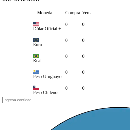
Moneda
Compra
Venta
0
0
Dólar Oficial +
0
0
Euro
0
0
Real
0
0
Peso Uruguayo
0
0
Peso Chileno