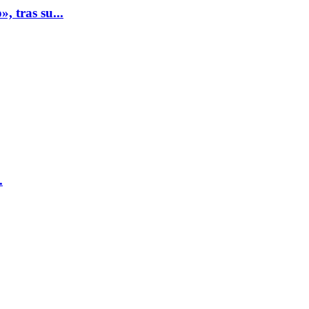
, tras su...
.