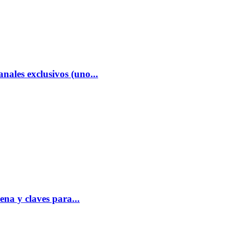
nales exclusivos (uno...
ena y claves para...