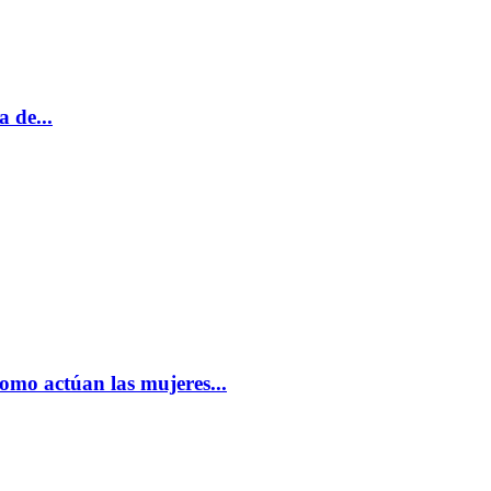
 de...
omo actúan las mujeres...