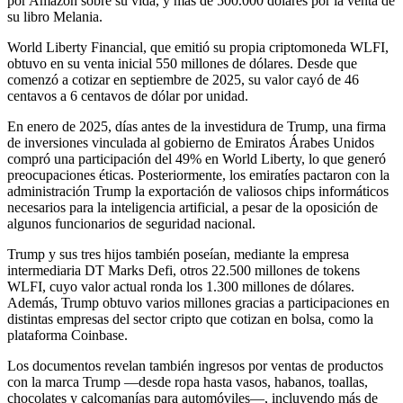
por Amazon sobre su vida, y más de 500.000 dólares por la venta de
su libro Melania.
World Liberty Financial, que emitió su propia criptomoneda WLFI,
obtuvo en su venta inicial 550 millones de dólares. Desde que
comenzó a cotizar en septiembre de 2025, su valor cayó de 46
centavos a 6 centavos de dólar por unidad.
En enero de 2025, días antes de la investidura de Trump, una firma
de inversiones vinculada al gobierno de Emiratos Árabes Unidos
compró una participación del 49% en World Liberty, lo que generó
preocupaciones éticas. Posteriormente, los emiratíes pactaron con la
administración Trump la exportación de valiosos chips informáticos
necesarios para la inteligencia artificial, a pesar de la oposición de
algunos funcionarios de seguridad nacional.
Trump y sus tres hijos también poseían, mediante la empresa
intermediaria DT Marks Defi, otros 22.500 millones de tokens
WLFI, cuyo valor actual ronda los 1.300 millones de dólares.
Además, Trump obtuvo varios millones gracias a participaciones en
distintas empresas del sector cripto que cotizan en bolsa, como la
plataforma Coinbase.
Los documentos revelan también ingresos por ventas de productos
con la marca Trump —desde ropa hasta vasos, habanos, toallas,
chocolates y calcomanías para automóviles—, incluyendo más de