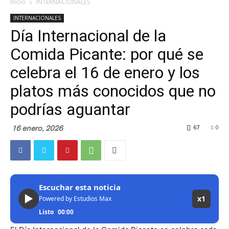
Inicio
INTERNACIONALES
INTERNACIONALES
Día Internacional de la
Comida Picante: por qué se
celebra el 16 de enero y los
platos más conocidos que no
podrías aguantar
16 enero, 2026
67
0
Escuchar esta noticia
▶
x1
Powered by Estudios Max
Listo
00:00