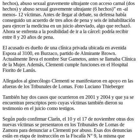
hechos), abuso sexual gravemente ultrajante con acceso carnal (dos
hechos) y abuso sexual gravemente ultrajante (6 hechos)” en -al
menos- 12 víctimas. Antes de llegar al debate, su defensa había
conseguido un acuerdo de tres años de pena y seis de inhabilitación
para ejercer la medicina en un juicio abreviado, algo que rechazó.
Ahora se enfrenta a la posibilidad de ir a la cárcel: podría recibir
entre 8 y 20 años de pena.
El acusado es dueño de una clínica privada ubicada en avenida
Espora al 3100, en Burzaco, partido de Almirante Brown.
Actualmente lleva el nombre Sur Gametos, antes se llamaba Clínica
de la Mujer. Además, Clementi cumple funciones en el Hospital
Fiorito de Lanús.
Allegados al ginecólogo Clementi se manifestaron en apoyo en las
afueras de los Tribunales de Lomas. Foto Luciano Thieberger
También hay dos casos que ocurrieron en 2001 y 2004 y que ya se
encuentran prescriptos pero cuyas víctimas también dieron su
testimonio en el juicio como testigos.
Según pudo confirmar Clarín, el 10 y el 17 de noviembre otras dos
nuevas víctimas se presentaron en los Tribunales de Lomas de
Zamora para denunciar a Clementi por abuso. Esas dos denuncias
están en etapa de instrucción en la Fiscalía N° 9, la misma que