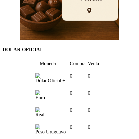
DOLAR OFICIAL
Moneda
Compra
Venta
0
0
Dólar Oficial +
0
0
Euro
0
0
Real
0
0
Peso Uruguayo