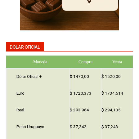
DOLAR OFICIAL
Moneda
Compra
Venta
Dólar Oficial +
$ 1470,00
$ 1520,00
Euro
$ 1720,373
$ 1734,514
Real
$ 293,964
$ 294,135
Peso Uruguayo
$ 37,242
$ 37,243