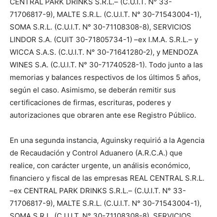
CENTRAL PARK DRINKS S.R.L.– (C.U.I.T. N° 33-
71706817-9), MALTE S.R.L. (C.U.I.T. N° 30-71543004-1),
SOMA S.R.L. (C.U.I.T. N° 30-71108308-8), SERVICIOS
LINDOR S.A. (CUIT 30-71805734-1) –ex I.M.A. S.R.L.– y
WICCA S.A.S. (C.U.I.T. N° 30-71641280-2), y MENDOZA
WINES S.A. (C.U.I.T. N° 30-71740528-1). Todo junto a las
memorias y balances respectivos de los últimos 5 años,
según el caso. Asimismo, se deberán remitir sus
certificaciones de firmas, escrituras, poderes y
autorizaciones que obraren ante ese Registro Público.
En una segunda instancia, Aguinsky requirió a la Agencia
de Recaudación y Control Aduanero (A.R.C.A.) que
realice, con carácter urgente, un análisis económico,
financiero y fiscal de las empresas REAL CENTRAL S.R.L.
–ex CENTRAL PARK DRINKS S.R.L.– (C.U.I.T. N° 33-
71706817-9), MALTE S.R.L. (C.U.I.T. N° 30-71543004-1),
SOMA S.R.L. (C.U.I.T. N° 30-71108308-8), SERVICIOS