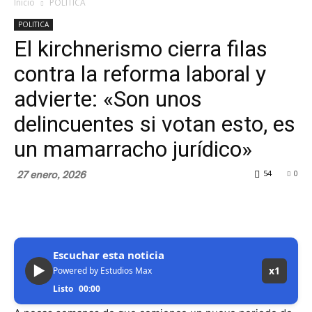
Inicio
POLITICA
POLITICA
El kirchnerismo cierra filas
contra la reforma laboral y
advierte: «Son unos
delincuentes si votan esto, es
un mamarracho jurídico»
27 enero, 2026
54
0
Escuchar esta noticia
▶
x1
Powered by Estudios Max
Listo
00:00