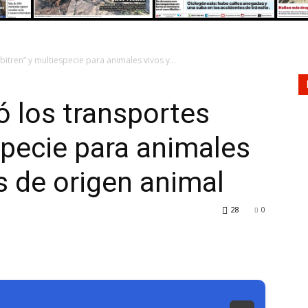
“bitren” y multiespecie para animales vivos y...
ó los transportes
specie para animales
s de origen animal
28
0