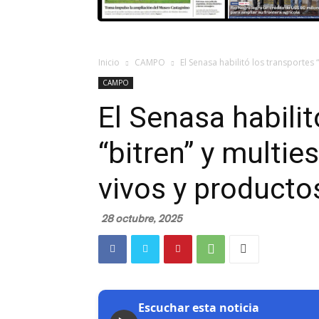
Inicio
CAMPO
El Senasa habilitó los transportes 
CAMPO
El Senasa habilit
“bitren” y multie
vivos y producto
28 octubre, 2025
Escuchar esta noticia