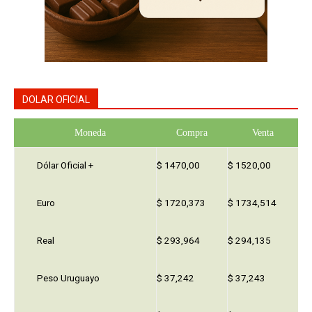
DOLAR OFICIAL
Moneda
Compra
Venta
Dólar Oficial +
$ 1470,00
$ 1520,00
Euro
$ 1720,373
$ 1734,514
Real
$ 293,964
$ 294,135
Peso Uruguayo
$ 37,242
$ 37,243