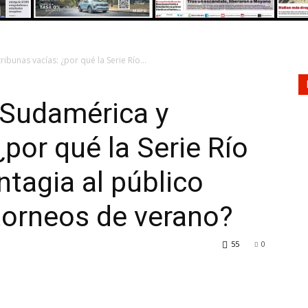
bunas vacías: ¿por qué la Serie Río...
 Sudamérica y
¿por qué la Serie Río
ntagia al público
torneos de verano?
55
0