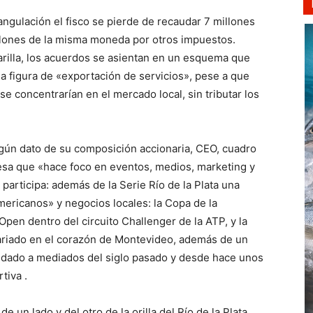
iangulación el fisco se pierde de recaudar 7 millones
llones de la misma moneda por otros impuestos.
rilla, los acuerdos se asientan en un esquema que
la figura de «exportación de servicios», pese a que
e concentrarían en el mercado local, sin tributar los
ngún dato de su composición accionaria, CEO, cuadro
esa que «hace foco en eventos, medios, marketing y
 participa: además de la Serie Río de la Plata una
mericanos» y negocios locales: la Copa de la
pen dentro del circuito Challenger de la ATP, y la
tariado en el corazón de Montevideo, además de un
fundado a mediados del siglo pasado y desde hace unos
tiva .
n lado y del otro de la orilla del Río de la Plata.