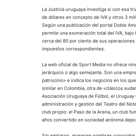
La Justicia uruguaya investiga si con esa tr
de dólares en concepto de IVA y otros 3 mi
Según una publicación del portal Doble Ama
permite una exoneración total del IVA, bajo 
cerca del 80 por ciento de sus operaciones s
impuestos correspondientes.
La web oficial de Sport Media no ofrece ni
jerárquico o algo semejante. Son una empr
patrocinio» e indica los negocios en los que
similar en Colombia, otra de «clásicos suda
Asociación Uruguaya de Fútbol, el Uruguay O
administración y gestión del Teatro del No
club propio: el Paso de la Arena, un club 
años convertido en sociedad anónima depor
Sin embargo, aparecen nombres conocidos de u