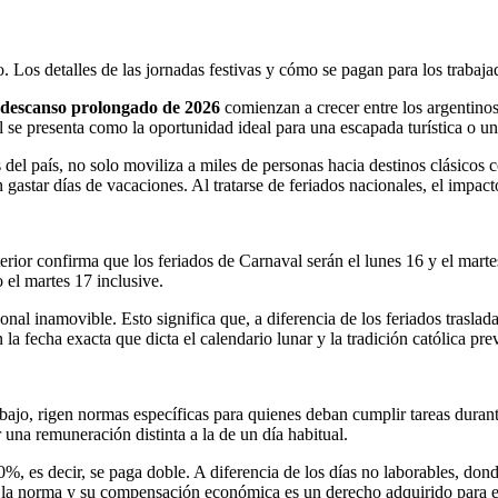
. Los detalles de las jornadas festivas y cómo se pagan para los trabaja
 descanso prolongado de 2026
comienzan a crecer entre los argentinos.
l se presenta como la oportunidad ideal para una escapada turística o un
tos del país, no solo moviliza a miles de personas hacia destinos clás
star días de vacaciones. Al tratarse de feriados nacionales, el impacto e
Interior confirma que los feriados de Carnaval serán el lunes 16 y el ma
 el martes 17 inclusive.
ional inamovible. Esto significa que, a diferencia de los feriados trasl
la fecha exacta que dicta el calendario lunar y la tradición católica pre
bajo, rigen normas específicas para quienes deban cumplir tareas duran
r una remuneración distinta a la de un día habitual.
%, es decir, se paga doble. A diferencia de los días no laborables, donde
es la norma y su compensación económica es un derecho adquirido para el