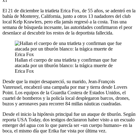
x1
El 21 de diciembre la triatleta Erica Fox, de 55 años, se adentró en la
bahía de Monterey, California, junto a otros 13 nadadores del club
local Kelp Krawlers, pero ella jamás regresó a la costa. Tras una
semana de búsqueda incesante, las autoridades confirmaron el peor
desenlace al descubrir los restos de la deportista fallecida.
Hallan el cuerpo de una triatleta y confirman que fue
atacada por un tiburón blanco: la trágica muerte de
Erica Fox
Desde que la mujer desapareció, su marido, Jean-François
Vanreusel, encabezó una campaña por mar y tierra desde Lovers
Point. Los equipos de la Guardia Costera de Estados Unidos, el
cuartel de bomberos y la policía local desplegaron barcos, drones,
buzos y aeronaves para recorrer 84 millas náuticas cuadradas.
Desde el inicio la hipótesis principal fue un ataque de tiburón. Según
reporta USA Today, dos testigos declararon haber visto a un escualo
emerger del agua con lo que parecía ser «un cuerpo humano» en la
boca, el mismo día que Erika fue vista por última vez.