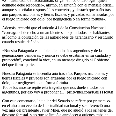
«Sin distinción de nacionalidad, origen étnico o ideología, quien
delinque debe responder», afirmó, en sintonía con el mensaje oficial,
aunque sin señalar responsables concretos, y destacó que «año tras
año parques nacionales y tierras fiscales y privadas son arrasadas por
el fuego iniciado con dolo, por negligencia o en forma fortuita».
Además, recordó que el artículo 41 de la Constitución Nacional
“consagra el derecho a un ambiente sano para todos los habitantes,
así como la obligación de las autoridades de garantizarlo y restituirlo
cuando resulta dañado”.
«Nuestra Patagonia es un bien de todos los argentinos y de las
generaciones venideras, y nunca se debe escatimar en su cuidado y
protección”, concluyó la vice, en un mensaje dirigido al Gobierno
del que forma parte.
Nuestra Patagonia se incendia año tras año. Parques nacionales y
tierras fiscales y privadas son arrasadas por el fuego iniciado con
dolo, por negligencia o en forma fortuita.
Todos los años se repite esta tragedia que nos duele a todos los
argentinos, por eso voy a proponer a… pic.twitter.com/KdjHTfc06n
Con este comentario, la titular del Senado se refiere por primera vz
en el año a un evento de la actualidad nacional y se diferenció una
vez más del presidente Javier Milei, que no aludió a los orígenes del
desastre forestal, sino que se limitó a agradecer a quienes trabajan