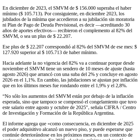
En diciembre de 2023, el SMVM de $ 156.000 superaba el haber
mínimo ($ 105.713). Por consiguiente, en diciembre 2023, los
jubilados de la mínima que accedieron a su jubilación sin moratoria
ni Plan de Pago de Deuda Previsional, es decir —acreditando 30
años de aportes efectivos— recibieron el complemento al 82% del
SMVM, o sea un plus de $ 22.207.
Ese plus de $ 22.207 correspondió al 82% del SMVM de ese mes: $
127.920 superior al $ 105.713 de haber mínimo.
Hacia adelante la no vigencia del 82% va a continuar porque desde
noviembre el SMVM tiene un sendero de 10 meses de ajuste (hasta
agosto 2026) que arrancó con una suba del 2% y concluye en agosto
2026 en el 1,1%. En cambio, las jubilaciones se ajustan por inflación
que en los últimos meses fue rondando entre el 1,9% y el 2,8%.
“No sólo los aumentos del SMVM están por debajo de la inflación
esperada, sino que tampoco se compensó el congelamiento que tuvo
este salario entre agosto y octubre de 2025″, señala CIFRA / Centro
de Investigación y Formación de la República Argentina.
El informe agrega que «como consecuencia, en diciembre de 2025
el poder adquisitivo alcanzó un nuevo piso, y puede esperarse que
continúe deteriorándose en los próximos meses, en un contexto de