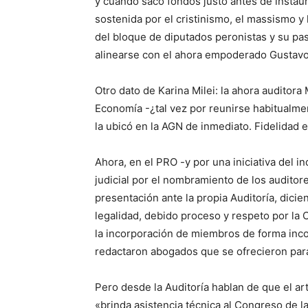
y cuando sacó fondos justo antes de instaurar
sostenida por el cristinismo, el massismo y 
del bloque de diputados peronistas y su pa
alinearse con el ahora empoderado Gustav
Otro dato de Karina Milei: la ahora auditor
Economía -¿tal vez por reunirse habitualme
la ubicó en la AGN de inmediato. Fidelidad 
Ahora, en el PRO -y por una iniciativa del 
judicial por el nombramiento de los auditor
presentación ante la propia Auditoría, dicie
legalidad, debido proceso y respeto por la
la incorporación de miembros de forma inco
redactaron abogados que se ofrecieron para
Pero desde la Auditoría hablan de que el ar
«brinda asistencia técnica al Congreso de l