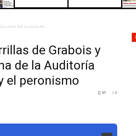
s y cómo fue la cocina de...
rillas de Grabois y
na de la Auditoría
 y el peronismo
57
0