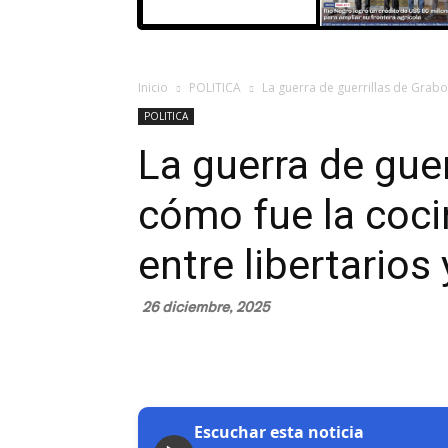
Inicio
POLITICA
La guerra de guerrillas de Graboi
POLITICA
La guerra de guer
cómo fue la coci
entre libertarios
26 diciembre, 2025
Escuchar esta noticia