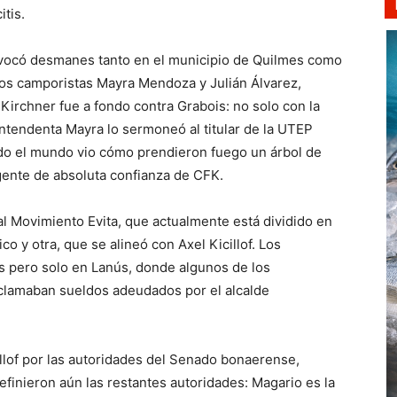
tis.
rovocó desmanes tanto en el municipio de Quilmes como
los camporistas Mayra Mendoza y Julián Álvarez,
irchner fue a fondo contra Grabois: no solo con la
ntendenta Mayra lo sermoneó al titular de la UTEP
odo el mundo vio cómo prendieron fuego un árbol de
gente de absoluta confianza de CFK.
 Movimiento Evita, que actualmente está dividido en
o y otra, que se alineó con Axel Kicillof. Los
as pero solo en Lanús, donde algunos de los
reclamaban sueldos adeudados por el alcalde
llof por las autoridades del Senado bonaerense,
finieron aún las restantes autoridades: Magario es la