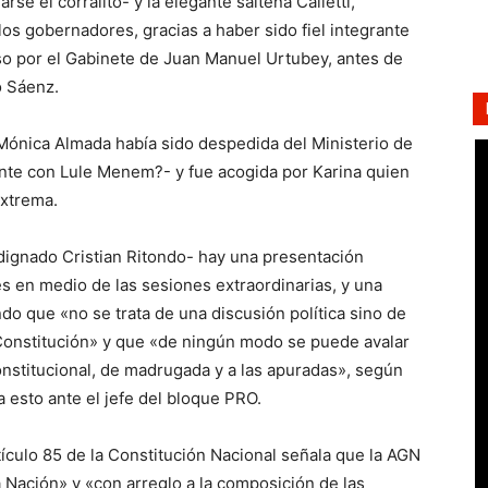
se el corralito- y la elegante salteña Calletti,
los gobernadores, gracias a haber sido fiel integrante
so por el Gabinete de Juan Manuel Urtubey, antes de
o Sáenz.
a Mónica Almada había sido despedida del Ministerio de
nte con Lule Menem?- y fue acogida por Karina quien
extrema.
indignado Cristian Ritondo- hay una presentación
es en medio de las sesiones extraordinarias, y una
ndo que «no se trata de una discusión política sino de
 Constitución» y que «de ningún modo se puede avalar
nstitucional, de madrugada y a las apuradas», según
 esto ante el jefe del bloque PRO.
tículo 85 de la Constitución Nacional señala que la AGN
a Nación» y «con arreglo a la composición de las