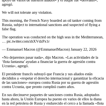
apoyo de varios de nuestros aliados» y el buque fue «desviado»,
agregó.
We will not tolerate any violation.
This morning, the French Navy boarded an oil tanker coming from
Russia, subject to international sanctions and suspected of flying a
false flag.
The operation was conducted on the high seas in the Mediterranean,
… pic.twitter.com/zhXVdzPx1r
— Emmanuel Macron (@EmmanuelMacron) January 22, 2026
«No dejaremos pasar nada», dijo Macron. «Las actividades de la
‘flota fantasma’ ayudan a financiar la guerra de agresión contra
Ucrania», agregó.
El presidente francés subrayó que Francia y sus aliados están
decididos a «respetar el derecho internacional y garantizar la eficacia
de las sanciones» europea contra Rusia por su guerra de agresión
contra Ucrania, que pronto cumplirá cuatro años.
En sus diecinueve paquetes de sanciones contra Rusia, adoptados
hasta ahora, la Unión Europea ha puesto en varios de ellos la diana
en la red petrolera de Rusia y endurecido el cerco a la llamada «flota