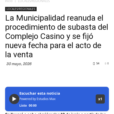
Inicio
LOCALES/REGIONALES
LOCALES/REGIONALES
La Municipalidad reanuda el
procedimiento de subasta del
Complejo Casino y se fijó
nueva fecha para el acto de
la venta
30 mayo, 2026
54
0
Escuchar esta noticia
▶
x1
Powered by Estudios Max
Listo
00:00