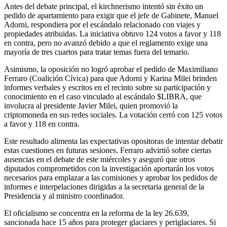
Antes del debate principal, el kirchnerismo intentó sin éxito un
pedido de apartamiento para exigir que el jefe de Gabinete, Manuel
Adorni, respondiera por el escándalo relacionado con viajes y
propiedades atribuidas. La iniciativa obtuvo 124 votos a favor y 118
en contra, pero no avanzó debido a que el reglamento exige una
mayoría de tres cuartos para tratar temas fuera del temario.
Asimismo, la oposición no logró aprobar el pedido de Maximiliano
Ferraro (Coalición Cívica) para que Adorni y Karina Milei brinden
informes verbales y escritos en el recinto sobre su participación y
conocimiento en el caso vinculado al escándalo $LIBRA, que
involucra al presidente Javier Milei, quien promovió la
criptomoneda en sus redes sociales. La votación cerró con 125 votos
a favor y 118 en contra.
Este resultado alimenta las expectativas opositoras de intentar debatir
estas cuestiones en futuras sesiones. Ferraro advirtió sobre ciertas
ausencias en el debate de este miércoles y aseguró que otros
diputados comprometidos con la investigación aportarán los votos
necesarios para emplazar a las comisiones y aprobar los pedidos de
informes e interpelaciones dirigidas a la secretaria general de la
Presidencia y al ministro coordinador.
El oficialismo se concentra en la reforma de la ley 26.639,
sancionada hace 15 años para proteger glaciares y periglaciares. Si