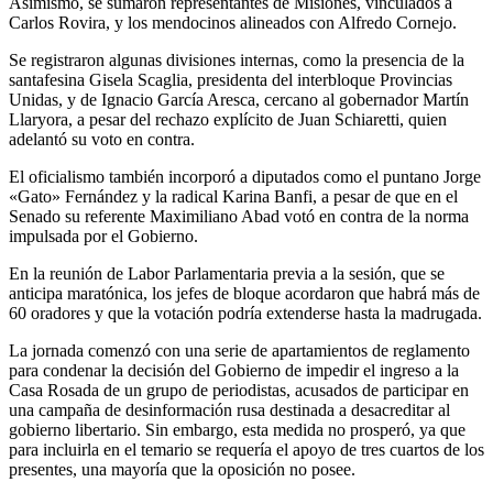
Asimismo, se sumaron representantes de Misiones, vinculados a
Carlos Rovira, y los mendocinos alineados con Alfredo Cornejo.
Se registraron algunas divisiones internas, como la presencia de la
santafesina Gisela Scaglia, presidenta del interbloque Provincias
Unidas, y de Ignacio García Aresca, cercano al gobernador Martín
Llaryora, a pesar del rechazo explícito de Juan Schiaretti, quien
adelantó su voto en contra.
El oficialismo también incorporó a diputados como el puntano Jorge
«Gato» Fernández y la radical Karina Banfi, a pesar de que en el
Senado su referente Maximiliano Abad votó en contra de la norma
impulsada por el Gobierno.
En la reunión de Labor Parlamentaria previa a la sesión, que se
anticipa maratónica, los jefes de bloque acordaron que habrá más de
60 oradores y que la votación podría extenderse hasta la madrugada.
La jornada comenzó con una serie de apartamientos de reglamento
para condenar la decisión del Gobierno de impedir el ingreso a la
Casa Rosada de un grupo de periodistas, acusados de participar en
una campaña de desinformación rusa destinada a desacreditar al
gobierno libertario. Sin embargo, esta medida no prosperó, ya que
para incluirla en el temario se requería el apoyo de tres cuartos de los
presentes, una mayoría que la oposición no posee.