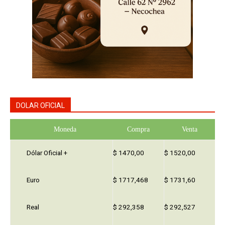
DOLAR OFICIAL
Moneda
Compra
Venta
Dólar Oficial +
$ 1470,00
$ 1520,00
Euro
$ 1717,468
$ 1731,60
Real
$ 292,358
$ 292,527