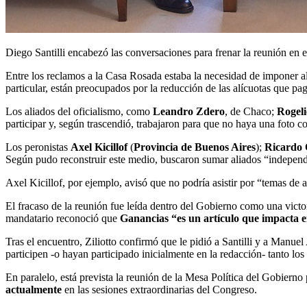
Diego Santilli encabezó las conversaciones para frenar la reunión en e
Entre los reclamos a la Casa Rosada estaba la necesidad de imponer al
particular, están preocupados por la reducción de las alícuotas que p
Los aliados del oficialismo, como
Leandro Zdero
, de Chaco;
Rogeli
participar y, según trascendió, trabajaron para que no haya una foto 
Los peronistas
Axel Kicillof
(
Provincia de Buenos Aires
);
Ricardo 
Según pudo reconstruir este medio, buscaron sumar aliados “independi
Axel Kicillof, por ejemplo, avisó que no podría asistir por “temas de
El fracaso de la reunión fue leída dentro del Gobierno como una victo
mandatario reconoció que
Ganancias “es un artículo que impacta en
Tras el encuentro, Ziliotto confirmó que le pidió a Santilli y a Manue
participen -o hayan participado inicialmente en la redacción- tanto 
En paralelo, está prevista la reunión de la Mesa Política del Gobiern
actualmente
en las sesiones extraordinarias del Congreso.