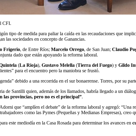
l CFI.
gún tipo de medida para paliar la caída en las recaudaciones que impli
agan las sociedades en concepto de Ganancias.
o Frigerio
, de Entre Ríos;
Marcelo Orrego
, de San Juan;
Claudio Po
conjunta dado que están apoyando la reforma laboral.
Quintela
(
La Rioja
),
Gustavo Melella
(
Tierra del Fuego
) y
Gildo In
entes” para el encuentro pero la maniobra se frustó.
 agenda” debido a una recorrida en el sur bonaerense. Torres, por su par
ria de Santilli quien, además de los llamados, habría llegado a un diál
 las provincias, pero no es el principal”
.
l Adorni que “amplíen el debate” de la reforma laboral y agregó: “Una re
los trabajadores como las Pymes (Pequeñas y Medianas Empresas), creo q
o para este mediodía en la Casa Rosada para determinar los avances en
cu