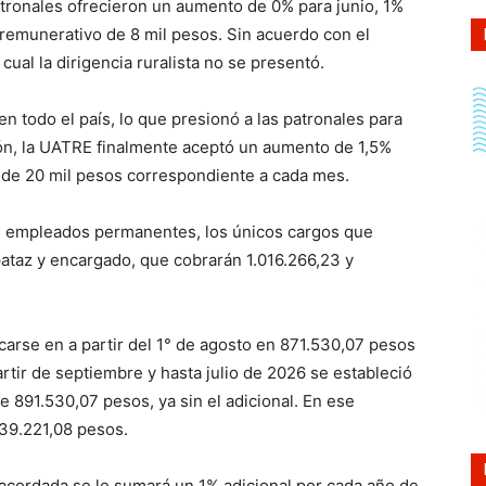
atronales ofrecieron un aumento de 0% para junio, 1%
 remunerativo de 8 mil pesos. Sin acuerdo con el
cual la dirigencia ruralista no se presentó.
n todo el país, lo que presionó a las patronales para
ón, la UATRE finalmente aceptó un aumento de 1,5%
s de 20 mil pesos correspondiente a cada mes.
los empleados permanentes, los únicos cargos que
pataz y encargado, que cobrarán 1.016.266,23 y
carse en a partir del 1° de agosto en 871.530,07 pesos
artir de septiembre y hasta julio de 2026 se estableció
e 891.530,07 pesos, ya sin el adicional. En ese
 39.221,08 pesos.
l acordada se le sumará un 1% adicional por cada año de