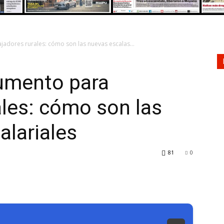
ajadores rurales: cómo son las nuevas escalas...
aumento para
ales: cómo son las
alariales
81
0