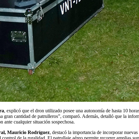
ra
, explicó que el dron utilizado posee una autonomía de hasta 10 hora
na gran cantidad de patrulleros”, comparó. Además, detalló que la infor
ón ante cualquier situación sospechosa.
ral, Mauricio Rodríguez
, destacó la importancia de incorporar nuevas 
ontrol de la ruralidad. El patrullaje aéreo permite recorrer amplias sup