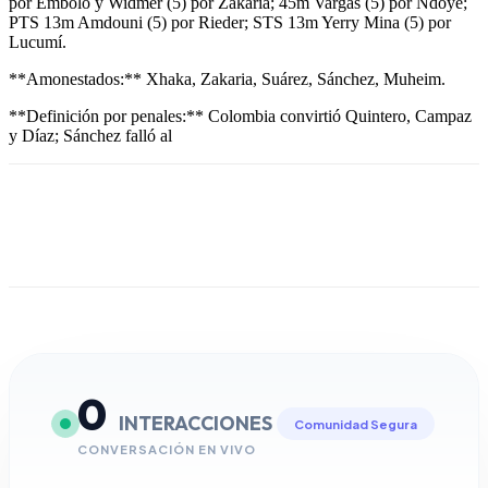
por Embolo y Widmer (5) por Zakaria; 45m Vargas (5) por Ndoye;
PTS 13m Amdouni (5) por Rieder; STS 13m Yerry Mina (5) por
Lucumí.
**Amonestados:** Xhaka, Zakaria, Suárez, Sánchez, Muheim.
**Definición por penales:** Colombia convirtió Quintero, Campaz
y Díaz; Sánchez falló al
0
INTERACCIONES
Comunidad Segura
CONVERSACIÓN EN VIVO