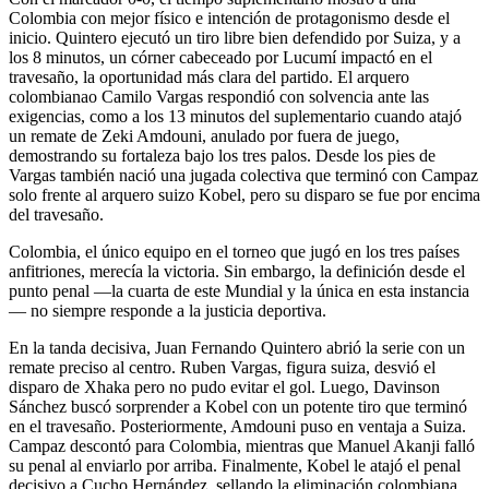
Colombia con mejor físico e intención de protagonismo desde el
inicio. Quintero ejecutó un tiro libre bien defendido por Suiza, y a
los 8 minutos, un córner cabeceado por Lucumí impactó en el
travesaño, la oportunidad más clara del partido. El arquero
colombianao Camilo Vargas respondió con solvencia ante las
exigencias, como a los 13 minutos del suplementario cuando atajó
un remate de Zeki Amdouni, anulado por fuera de juego,
demostrando su fortaleza bajo los tres palos. Desde los pies de
Vargas también nació una jugada colectiva que terminó con Campaz
solo frente al arquero suizo Kobel, pero su disparo se fue por encima
del travesaño.
Colombia, el único equipo en el torneo que jugó en los tres países
anfitriones, merecía la victoria. Sin embargo, la definición desde el
punto penal —la cuarta de este Mundial y la única en esta instancia
— no siempre responde a la justicia deportiva.
En la tanda decisiva, Juan Fernando Quintero abrió la serie con un
remate preciso al centro. Ruben Vargas, figura suiza, desvió el
disparo de Xhaka pero no pudo evitar el gol. Luego, Davinson
Sánchez buscó sorprender a Kobel con un potente tiro que terminó
en el travesaño. Posteriormente, Amdouni puso en ventaja a Suiza.
Campaz descontó para Colombia, mientras que Manuel Akanji falló
su penal al enviarlo por arriba. Finalmente, Kobel le atajó el penal
decisivo a Cucho Hernández, sellando la eliminación colombiana.