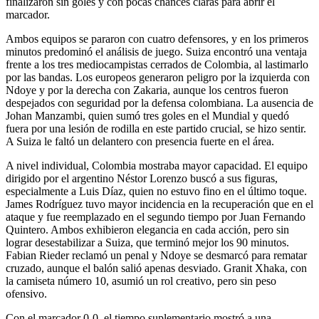
finalizaron sin goles y con pocas chances claras para abrir el
marcador.
Ambos equipos se pararon con cuatro defensores, y en los primeros
minutos predominó el análisis de juego. Suiza encontró una ventaja
frente a los tres mediocampistas cerrados de Colombia, al lastimarlo
por las bandas. Los europeos generaron peligro por la izquierda con
Ndoye y por la derecha con Zakaria, aunque los centros fueron
despejados con seguridad por la defensa colombiana. La ausencia de
Johan Manzambi, quien sumó tres goles en el Mundial y quedó
fuera por una lesión de rodilla en este partido crucial, se hizo sentir.
A Suiza le faltó un delantero con presencia fuerte en el área.
A nivel individual, Colombia mostraba mayor capacidad. El equipo
dirigido por el argentino Néstor Lorenzo buscó a sus figuras,
especialmente a Luis Díaz, quien no estuvo fino en el último toque.
James Rodríguez tuvo mayor incidencia en la recuperación que en el
ataque y fue reemplazado en el segundo tiempo por Juan Fernando
Quintero. Ambos exhibieron elegancia en cada acción, pero sin
lograr desestabilizar a Suiza, que terminó mejor los 90 minutos.
Fabian Rieder reclamó un penal y Ndoye se desmarcó para rematar
cruzado, aunque el balón salió apenas desviado. Granit Xhaka, con
la camiseta número 10, asumió un rol creativo, pero sin peso
ofensivo.
Con el marcador 0-0, el tiempo suplementario mostró a una