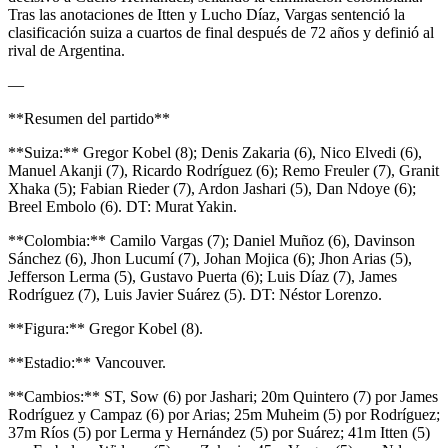
Tras las anotaciones de Itten y Lucho Díaz, Vargas sentenció la
clasificación suiza a cuartos de final después de 72 años y definió al
rival de Argentina.
—
**Resumen del partido**
**Suiza:** Gregor Kobel (8); Denis Zakaria (6), Nico Elvedi (6),
Manuel Akanji (7), Ricardo Rodríguez (6); Remo Freuler (7), Granit
Xhaka (5); Fabian Rieder (7), Ardon Jashari (5), Dan Ndoye (6);
Breel Embolo (6). DT: Murat Yakin.
**Colombia:** Camilo Vargas (7); Daniel Muñoz (6), Davinson
Sánchez (6), Jhon Lucumí (7), Johan Mojica (6); Jhon Arias (5),
Jefferson Lerma (5), Gustavo Puerta (6); Luis Díaz (7), James
Rodríguez (7), Luis Javier Suárez (5). DT: Néstor Lorenzo.
**Figura:** Gregor Kobel (8).
**Estadio:** Vancouver.
**Cambios:** ST, Sow (6) por Jashari; 20m Quintero (7) por James
Rodríguez y Campaz (6) por Arias; 25m Muheim (5) por Rodríguez;
37m Ríos (5) por Lerma y Hernández (5) por Suárez; 41m Itten (5)