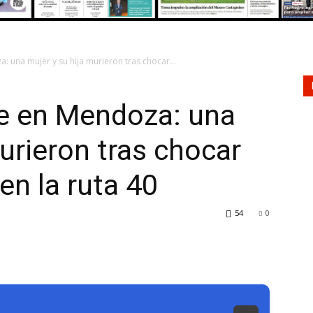
: una mujer y su hija murieron tras chocar...
te en Mendoza: una
urieron tras chocar
en la ruta 40
54
0