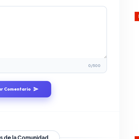
0
/500
ar Comentario
s de la Comunidad