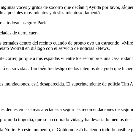
algunas voces y gritos de socorro que decían ‘¡Ayuda por favor, sáque
do a posibles movimientos y deslizamientos», lamentó.
o a todos», aseguró Park.
ladas de tierra caer»
as termales dentro del recinto cuando de pronto oyó un estruendo. «Miré
elató Worrall en diálogo con el servicio de noticias 7News.
te correr, porque a mis espaldas vi entre los escombros una casa rodant
 en su vida». También fue testigo de los intentos de ayuda que hicieron
e las inundaciones, está desaparecida. El superintendente de policía T
esidentes en las áreas afectadas a seguir las recomendaciones de seguri
rofunda tragedia, que se ha cobrado vidas y ha devastado medios de sub
la Norte. En este momento, el Gobierno está haciendo todo lo posible p