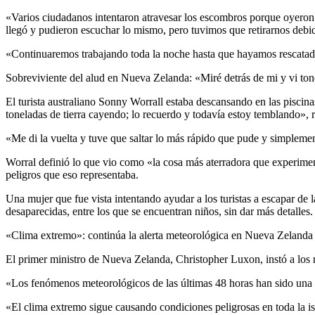
«Varios ciudadanos intentaron atravesar los escombros porque oyeron 
llegó y pudieron escuchar lo mismo, pero tuvimos que retirarnos debi
«Continuaremos trabajando toda la noche hasta que hayamos rescatad
Sobreviviente del alud en Nueva Zelanda: «Miré detrás de mi y vi tone
El turista australiano Sonny Worrall estaba descansando en las piscin
toneladas de tierra cayendo; lo recuerdo y todavía estoy temblando», r
«Me di la vuelta y tuve que saltar lo más rápido que pude y simplemen
Worral definió lo que vio como «la cosa más aterradora que experimentó
peligros que eso representaba.
Una mujer que fue vista intentando ayudar a los turistas a escapar d
desaparecidas, entre los que se encuentran niños, sin dar más detalles.
«Clima extremo»: continúa la alerta meteorológica en Nueva Zelanda
El primer ministro de Nueva Zelanda, Christopher Luxon, instó a los r
«Los fenómenos meteorológicos de las últimas 48 horas han sido una p
«El clima extremo sigue causando condiciones peligrosas en toda la is