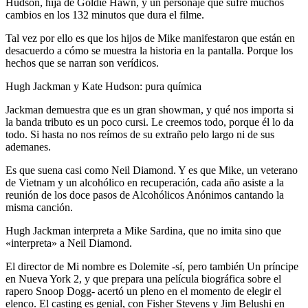
Hudson, hija de Goldie Hawn, y un personaje que sufre muchos
cambios en los 132 minutos que dura el filme.
Tal vez por ello es que los hijos de Mike manifestaron que están en
desacuerdo a cómo se muestra la historia en la pantalla. Porque los
hechos que se narran son verídicos.
Hugh Jackman y Kate Hudson: pura química
Jackman demuestra que es un gran showman, y qué nos importa si
la banda tributo es un poco cursi. Le creemos todo, porque él lo da
todo. Si hasta no nos reímos de su extraño pelo largo ni de sus
ademanes.
Es que suena casi como Neil Diamond. Y es que Mike, un veterano
de Vietnam y un alcohólico en recuperación, cada año asiste a la
reunión de los doce pasos de Alcohólicos Anónimos cantando la
misma canción.
Hugh Jackman interpreta a Mike Sardina, que no imita sino que
«interpreta» a Neil Diamond.
El director de Mi nombre es Dolemite -sí, pero también Un príncipe
en Nueva York 2, y que prepara una película biográfica sobre el
rapero Snoop Dogg- acertó un pleno en el momento de elegir el
elenco. El casting es genial, con Fisher Stevens y Jim Belushi en