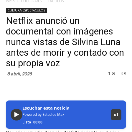
Inicio
CULTURA/ESPECTACULOS
CULTURA/ESPECTACULOS
Netflix anunció un
documental con imágenes
nunca vistas de Silvina Luna
antes de morir y contado con
su propia voz
8 abril, 2026
66
0
Escuchar esta noticia
▶
x1
Powered by Estudios Max
Listo
00:00